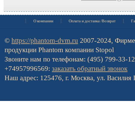
О компании
Оплата и доставка /Возврат
Га
©
https://phantom-dvm.ru
2007-2024, Фирме
продукции Phantom компании Stopol
Звоните нам по телефонам: (495) 799-33-1
+74957996569:
заказать обратный звонок
Наш адрес: 125476, г. Москва, ул. Василия