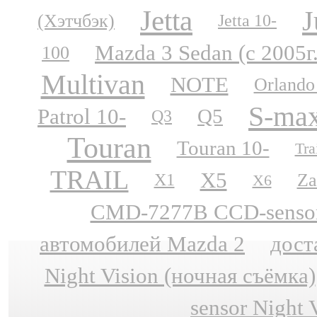
Jetta
J
(Хэтчбэк)
Jetta 10-
Mazda 3 Sedan (с 2005г
100
Multivan
NOTE
Orlando
S-ma
Patrol 10-
Q5
Q3
Touran
Touran 10-
Tra
TRAIL
X5
Za
X1
X6
CMD-7277B CCD-sensor N
автомобилей Mazda 2
дост
Night Vision (ночная съёмка)
sensor Night 