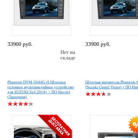
33900 руб.
33900 руб.
Нет на
складе
Phantom DVM-5044G iS Штатное
Штатная магнитола Phantom 
головное мультимедийное устройство
(Suzuki Grand Vitara) + ПО На
для SUZUKI Sx4 2014+ + ПО Navitel
(Лицензия)