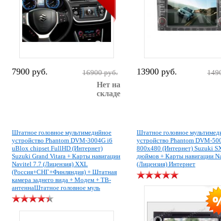
7900 руб.
13900 руб.
16900 руб.
149
Нет на
складе
Штатное головное мультимедийное
Штатное головное мультимед
устройство Phantom DVM-3004G i6
устройство Phantom DVM-50
uBlox chipset FullHD (Интернет)
800x480 (Интернет) Suzuki S
Suzuki Grand Vitara + Карты навигации
дюймов + Карты навигации Na
Navitel 7.7 (Лицензия) XXL
(Лицензия) Интернет
(Россия+СНГ+Финляндия) + Штатная
камера заднего вида + Модем + ТВ-
антеннаШтатное головное муль