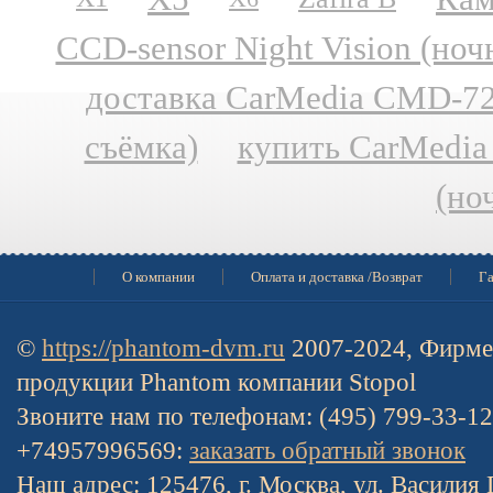
CCD-sensor Night Vision (но
доставка CarMedia CMD-727
съёмка)
купить CarMedia
(но
О компании
Оплата и доставка /Возврат
Га
©
https://phantom-dvm.ru
2007-2024, Фирме
продукции Phantom компании Stopol
Звоните нам по телефонам: (495) 799-33-1
+74957996569:
заказать обратный звонок
Наш адрес: 125476, г. Москва, ул. Василия