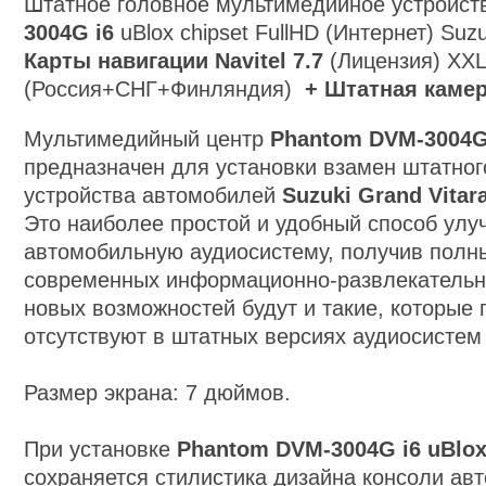
Штатное головное мультимедийное устройс
3004G i6
uBlox chipset FullHD (Интернет) Suzu
Карты навигации Navitel 7.7
(Лицензия) XXL
(Россия+СНГ+Финляндия)
+
Штатная камер
Мультимедийный центр
Phantom
DVM-3004G
предназначен для установки взамен штатног
устройства автомобилей
Suzuki Grand Vitar
Это наиболее простой и удобный способ улу
автомобильную аудиосистему, получив полн
современных информационно-развлекательн
новых возможностей будут и такие, которые
отсутствуют в штатных версиях аудиосисте
Размер экрана:
7
дюймов.
При установке
Phantom
DVM-3004G i6
uBlox
сохраняется стилистика дизайна консоли ав