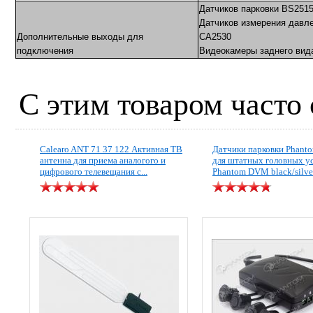
Датчиков парковки BS251
Датчиков измерения давле
Дополнительные выходы для
CA2530
подключения
Видеокамеры заднего вида
С этим товаром часто
Calearo ANT 71 37 122 Активная ТВ
Датчики парковки Phant
антенна для приема аналогого и
для штатных головных у
цифрового телевещания c...
Phantom DVM black/silve