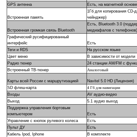
GPS антенна
Есть, на магнитной основе
1Гб для копирования CD-д
Встроенная память
чейнджер)
Есть, Bluetooth 3.0 (подд
Встроенная громкая связь Bluetooth
медиафалов с телефонов
Графический русифицированный
интерфейс
Есть
Теги и RDS
На русском языке
Цвет меню
В зависимости от модели
Радио тюнер
24 станции AM/FM с функ
Встроенный ТВ-тюнер
Аналоговый
Карты всей России с маршрутизацией
Navitel 5.0 HD (Лицензия)
SD флеш-карта
4
Гб для навигации
Входы
AV аудио-видео
Выход
5.1 аудио выход
Поддержка управления бортовым
компьютером
Есть
Управление с кнопок рулевого колеса
Есть
Пульт ДУ
Есть
Кабель Ipod, Iphone
В комплекте