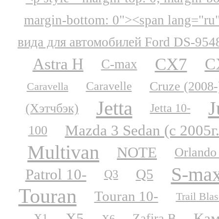
margin-bottom: 0"><span lang="ru
вида для автомобилей Ford DS-954
CX7
Astra H
C
C-max
Cruze (2008-
Caravelle
Caravella
Jetta
J
(Хэтчбэк)
Jetta 10-
Mazda 3 Sedan (с 2005г.
100
Multivan
NOTE
Orlando
S-ma
Patrol 10-
Q5
Q3
Touran
Touran 10-
Trail Blas
X5
Кам
Zafira B
X1
X6