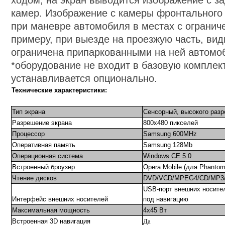
ходом, на экран выводится изображение с з
камер. Изображение с камеры фронтального
при маневре автомобиля в местах с огранич
примеру, при выезде на проезжую часть, вид
ограничена припаркованными на ней автомо
*оборудование не входит в базовую комплек
устанавливается опционально.
Технические характеристики:
Тип экрана
Сенсорный, высокого раз
Разрешение экрана
800х480 пикселей
Процессор
Samsung 600MHz
Оперативная память
Samsung 128Mb
Операционная система
Windows CE
5
.0
Встроенный броузер
Opera Mobile (для Phanto
Чтение дисков
DVD/VCD/MPEG4/CD/MP3
USB-порт внешних носите
Интерфейс внешних носителей
под навигацию
Максимальная мощность
4х45 Вт
Встроенная 3D навигация
Да