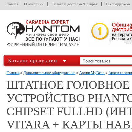
Главная
О компании
Оплата и доставка /Возврат
Техподдержка
Каталог продукции
Главная
»
Дополнительное оборудование
»
Архив MyDean
»
Архив головн
ШТАТНОЕ ГОЛОВНОЕ
УСТРОЙСТВО PHANTO
CHIPSET FULLHD (ИН
VITARA + КАРТЫ НАВ