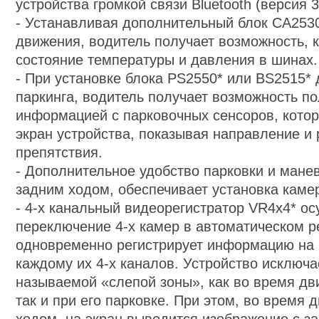
устройства громкой связи Bluetooth (версия 3
-
Устанавливая дополнительный блок CA2530
движения, водитель получает возможность, 
состояние температуры и давления в шинах.
-
При установке блока PS2550* или BS2515* 
паркинга, водитель получает возможность п
информацией с парковочных сенсоров, кото
экран устройства, показывая направление и 
препятствия.
-
Дополнительное удобство парковки и мане
задним ходом, обеспечивает установка камер
-
4-x канальный видеорегистратор VR4x4* о
переключение 4-х камер в автоматическом 
одновременно регистрирует информацию на 
каждому их 4-х каналов. Устройство исключа
называемой «слепой зоны», как во время дв
так и при его парковке. При этом, во время