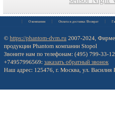
sensor Night 
О компании
Оплата и доставка /Возврат
Га
©
https://phantom-dvm.ru
2007-2024, Фирме
продукции Phantom компании Stopol
Звоните нам по телефонам: (495) 799-33-1
+74957996569:
заказать обратный звонок
Наш адрес: 125476, г. Москва, ул. Василия