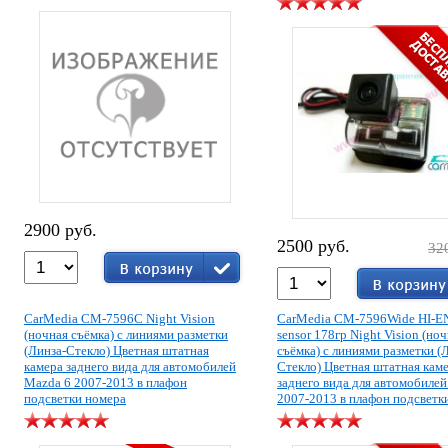
2900 руб.
2500 руб.
32
CarMedia CM-7596C Night Vision
CarMedia CM-7596Wide HI-E
(ночная съёмка) с линиями разметки
sensor 178гр Night Vision (но
(Линза-Стекло) Цветная штатная
съёмка) с линиями разметки (
камера заднего вида для автомобилей
Стекло) Цветная штатная кам
Mazda 6 2007-2013 в плафон
заднего вида для автомобиле
подсветки номера
2007-2013 в плафон подсветк