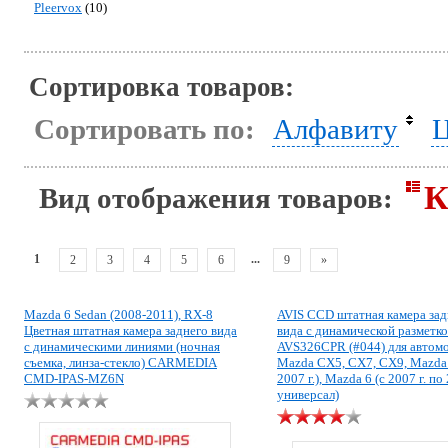
Pleervox
(10)
Сортировка товаров:
Сортировать по:
Алфавиту
Ц
К
Вид отображения товаров:
1
...
2
3
4
5
6
9
»
Mazda 6 Sedan (2008-2011), RX-8
AVIS CCD штатная камера зад
Цветная штатная камера заднего вида
вида с динамической разметк
с динамическими линиями (ночная
AVS326CPR (#044) для автом
съемка, линза-стекло) CARMEDIA
Mazda CX5, CX7, CX9, Mazda 
CMD-IPAS-MZ6N
2007 г.), Mazda 6 (с 2007 г. по 
универсал)