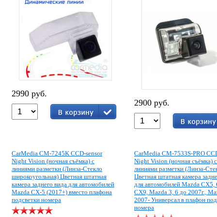
2990 руб.
2900 руб.
CarMedia CM-7245K CCD-sensor
CarMedia CM-7533S-PRO CCD
Night Vision (ночная съёмка) с
Night Vision (ночная съёмка) с
линиями разметки (Линза-Стекло
линиями разметки (Линза-Сте
широкоугольная) Цветная штатная
Цветная штатная камера задне
камера заднего вида для автомобилей
для автомобилей Mazda CX5,
Mazda CX-5 (2017+) вместо плафона
CX9, Mazda 3, 6 до 2007г., Ma
подсветки номера
2007- Универсал в плафон по
номера