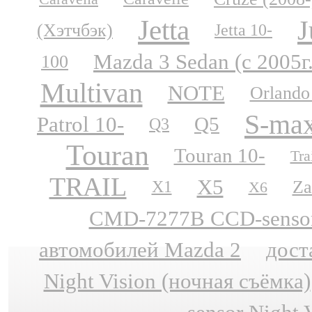
Jetta
J
(Хэтчбэк)
Jetta 10-
Mazda 3 Sedan (с 2005г
100
Multivan
NOTE
Orlando
S-ma
Patrol 10-
Q5
Q3
Touran
Touran 10-
Tra
TRAIL
X5
Za
X1
X6
CMD-7277B CCD-sensor N
автомобилей Mazda 2
дост
Night Vision (ночная съёмка)