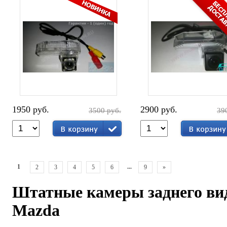
1950 руб.
2900 руб.
3500 руб.
39
1
...
2
3
4
5
6
9
»
Штатные камеры заднего ви
Mazda