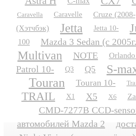
CX7
Astra H
C-max
Cruze (2008-
Caravelle
Caravella
Jetta
J
(Хэтчбэк)
Jetta 10-
Mazda 3 Sedan (с 2005г
100
Multivan
NOTE
Orlando
S-ma
Patrol 10-
Q5
Q3
Touran
Touran 10-
Tra
TRAIL
X5
Za
X1
X6
CMD-7277B CCD-sensor N
автомобилей Mazda 2
дост