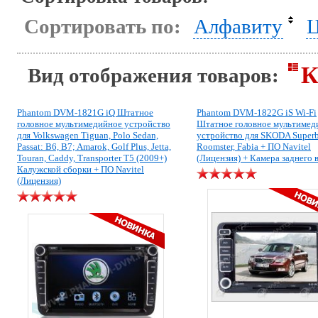
Сортировать по:
Алфавиту
Ц
К
Вид отображения товаров:
Phantom DVM-1821G iQ Штатное
Phantom DVM-1822G iS Wi-Fi
головное мультимедийное устройство
Штатное головное мультимед
для Volkswagen Tiguan, Polo Sedan,
устройство для SKODA Superb,
Passat: B6, B7; Amarok, Golf Plus, Jetta,
Roomster, Fabia + ПО Navitel
Touran, Caddy, Transporter T5 (2009+)
(Лицензия) + Камера заднего 
Калужской сборки + ПО Navitel
(Лицензия)