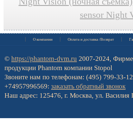
Night Vision (ночная съёмка)
sensor Night 
О компании
Оплата и доставка /Возврат
Га
©
https://phantom-dvm.ru
2007-2024, Фирме
продукции Phantom компании Stopol
Звоните нам по телефонам: (495) 799-33-1
+74957996569:
заказать обратный звонок
Наш адрес: 125476, г. Москва, ул. Василия