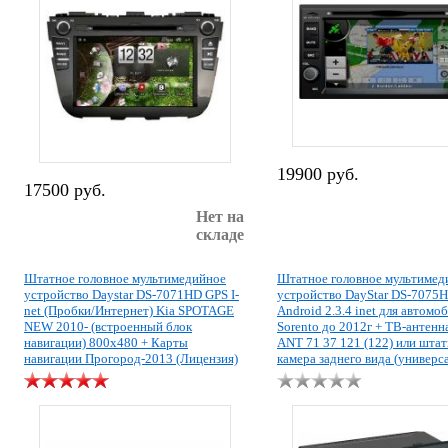
19900 руб.
17500 руб.
Нет на
складе
Штатное головное мультимедийное
Штатное головное мультимед
устройство Daystar DS-7071HD GPS I-
устройство DayStar DS-7075
net (Пробки/Интернет) Kia SPOTAGE
Android 2.3.4 inet для автомо
NEW 2010- (встроенный блок
Sorento до 2012г + ТВ-антенн
навигации) 800х480 + Карты
ANT 71 37 121 (122) или штат
навигации Прогород-2013 (Лицензия)
камера заднего вида (универс