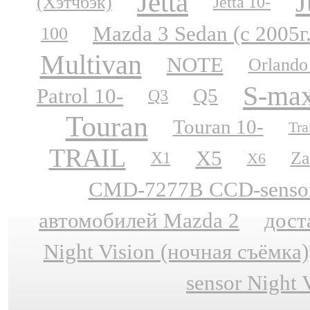
Jetta
J
(Хэтчбэк)
Jetta 10-
Mazda 3 Sedan (с 2005г
100
Multivan
NOTE
Orlando
S-ma
Patrol 10-
Q5
Q3
Touran
Touran 10-
Tra
TRAIL
X5
Za
X1
X6
CMD-7277B CCD-sensor N
автомобилей Mazda 2
дост
Night Vision (ночная съёмка)
sensor Night 