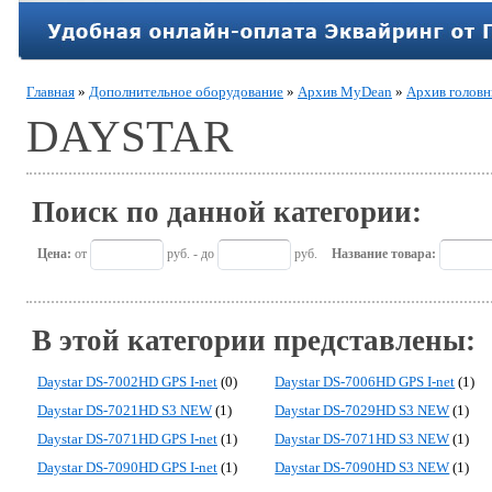
Главная
»
Дополнительное оборудование
»
Архив MyDean
»
Архив головн
DAYSTAR
Поиск по данной категории:
Цена:
от
руб. - до
руб.
Название товара:
В этой категории представлены:
Daystar DS-7002HD GPS I-net
(0)
Daystar DS-7006HD GPS I-net
(1)
Daystar DS-7021HD S3 NEW
(1)
Daystar DS-7029HD S3 NEW
(1)
Daystar DS-7071HD GPS I-net
(1)
Daystar DS-7071HD S3 NEW
(1)
Daystar DS-7090HD GPS I-net
(1)
Daystar DS-7090HD S3 NEW
(1)