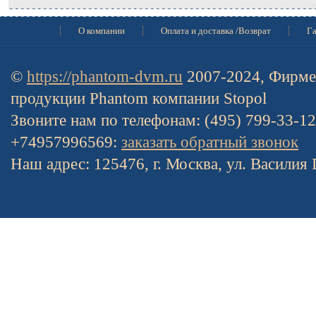
О компании
Оплата и доставка /Возврат
Га
©
https://phantom-dvm.ru
2007-2024, Фирме
продукции Phantom компании Stopol
Звоните нам по телефонам: (495) 799-33-1
+74957996569:
заказать обратный звонок
Наш адрес: 125476, г. Москва, ул. Василия