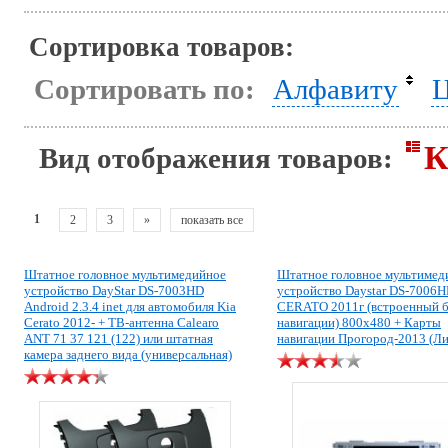
Сортировка товаров:
Сортировать по:
Алфавиту
Ц
К
Вид отображения товаров:
1
2
3
»
показать все
Штатное головное мультимедийное
Штатное головное мультимед
устройство DayStar DS-7003HD
устройство Daystar DS-7006
Android 2.3.4 inet для автомобиля Kia
CERATO 2011г (встроенный 
Cerato 2012- + ТВ-антенна Calearo
навигации) 800х480 + Карты
ANT 71 37 121 (122) или штатная
навигации Прогород-2013 (Ли
камера заднего вида (универсальная)