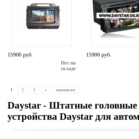
15900 руб.
15900 руб.
Нет на
складе
1
2
3
»
показать все
Daystar - Штатные головны
устройства Daystar для авто