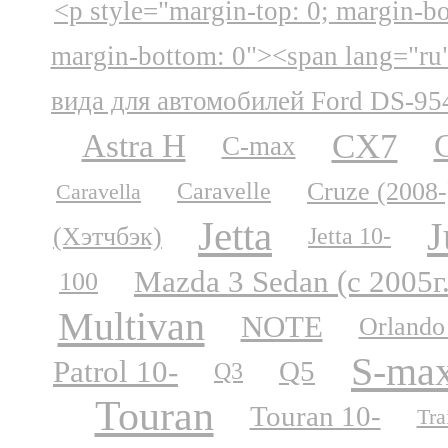
<p style="margin-top: 0; margin-b
margin-bottom: 0"><span lang="ru
вида для автомобилей Ford DS-95
CX7
Astra H
C-max
Cruze (2008-
Caravelle
Caravella
Jetta
J
(Хэтчбэк)
Jetta 10-
Mazda 3 Sedan (с 2005г
100
Multivan
NOTE
Orlando
S-ma
Patrol 10-
Q5
Q3
Touran
Touran 10-
Tra