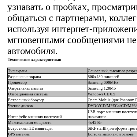
узнавать о пробках, просматри
общаться с партнерами, коллег
используя интернет-приложени
мгновенными сообщениями не
автомобиля.
Технические характеристики:
Тип экрана
Сенсорный, высокого разре
Разрешение экрана
800х480 пикселей
Процессор
Samsung 600MHz
Оперативная память
Samsung 128Mb
Операционная система
Windows CE 6.5
Встроенный броузер
Opera Mobile (для Phantom 
Чтение дисков
DVD/VCD/MPEG4/CD/MP3
USB-порт внешних носителей
Интерфейс внешних носителей
навигацию
Максимальная мощность
4х45 Вт
Встроенная 3D навигация
SiRF starIII (платформа трет
GPS антенна
Есть, на магнитной основе