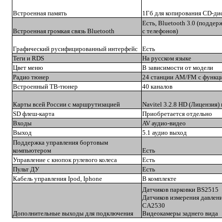
Встроенная память
1Гб для копирования CD-ди
Есть, Bluetooth 3.0 (подде
Встроенная громкая связь Bluetooth
с телефонов)
Графический русифицированный интерфейс
Есть
Теги и RDS
На русском языке
Цвет меню
В зависимости от модели
Радио тюнер
24 станции AM/FM с функц
Встроенный ТВ-тюнер
40 каналов
Карты всей России с маршрутизацией
Navitel 3.2.8 HD (Лицензия
SD флеш-карта
Приобретается отдельно
Входы
AV аудио-видео
Выход
5.1 аудио выход
Поддержка управления бортовым
компьютером
Есть
Управление с кнопок рулевого колеса
Есть
Пульт ДУ
Есть
Кабель
управления
Ipod, Iphone
В комплекте
Датчиков парковки BS2515
Датчиков измерения давлени
CA2530
Дополнительные выходы для подключения
Видеокамеры заднего вида