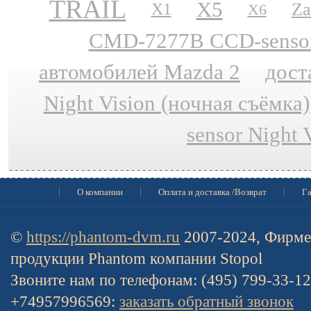
TRAIL
X5
Za
X1
X6
CMD-7277B CCD-sensor N
автомобилей Mazda 2
дост
Night Vision (ночная съёмка)
sensor Night 
О компании
Оплата и доставка /Возврат
Га
©
https://phantom-dvm.ru
2007-2024, Фирме
продукции Phantom компании Stopol
Звоните нам по телефонам: (495) 799-33-1
+74957996569:
заказать обратный звонок