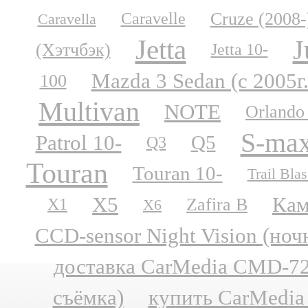
Cruze (2008-
Caravelle
Caravella
Jetta
J
(Хэтчбэк)
Jetta 10-
Mazda 3 Sedan (с 2005г.
100
Multivan
NOTE
Orlando
S-ma
Patrol 10-
Q5
Q3
Touran
Touran 10-
Trail Blas
X5
Кам
Zafira B
X1
X6
CCD-sensor Night Vision (но
доставка CarMedia CMD-727
съёмка)
купить CarMedia