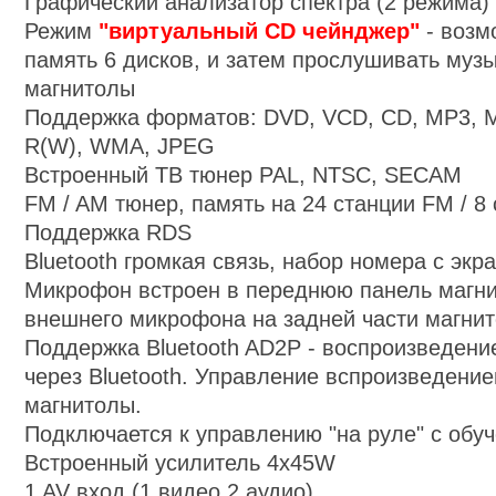
Графический анализатор спектра (2 режима)
Режим
"виртуальный CD чейнджер"
- возм
память 6 дисков, и затем прослушивать музы
магнитолы
Поддержка форматов: DVD, VCD, CD, MP3, M
R(W), WMA, JPEG
Встроенный ТВ тюнер PAL, NTSC, SECAM
FM / AM тюнер, память на 24 станции FM / 8
Поддержка RDS
Bluetooth громкая связь, набор номера с экр
Микрофон встроен в переднюю панель магн
внешнего микрофона на задней части магни
Поддержка Bluetooth AD2P - воспроизведени
через Bluetooth. Управление вспроизведение
магнитолы.
Подключается к управлению "на руле" с обу
Встроенный усилитель 4х45W
1 AV вход (1 видео 2 аудио)