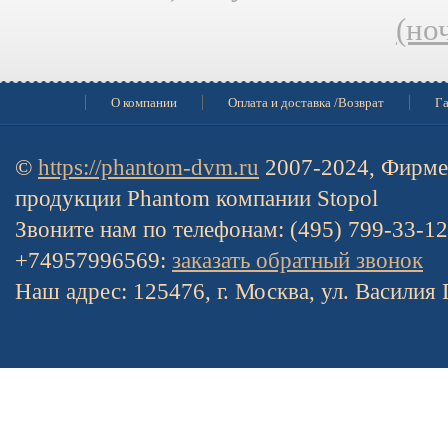
(но
О компании
Оплата и доставка /Возврат
Га
©
https://phantom-dvm.ru
2007-2024, Фирме
продукции Phantom компании Stopol
Звоните нам по телефонам: (495) 799-33-1
+74957996569:
заказать обратный звонок
Наш адрес: 125476, г. Москва, ул. Василия