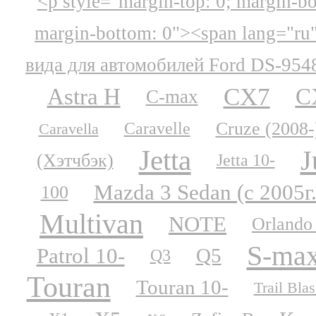
<p style="margin-top: 0; margin-b
margin-bottom: 0"><span lang="ru
вида для автомобилей Ford DS-954
CX7
Astra H
C
C-max
Cruze (2008-
Caravelle
Caravella
Jetta
J
(Хэтчбэк)
Jetta 10-
Mazda 3 Sedan (с 2005г.
100
Multivan
NOTE
Orlando
S-ma
Patrol 10-
Q5
Q3
Touran
Touran 10-
Trail Blas