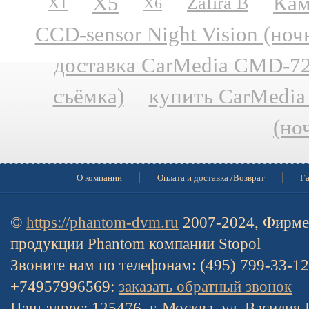
X5
Кам
Zafira B
X1
X6
CCD-sensor Night Vision (но
доставка CarMedia CMD-727
съёмка)
купить CarMedia
(но
О компании
Оплата и доставка /Возврат
Га
©
https://phantom-dvm.ru
2007-2024, Фирме
продукции Phantom компании Stopol
Звоните нам по телефонам: (495) 799-33-1
+74957996569:
заказать обратный звонок
Наш адрес: 125476, г. Москва, ул. Василия