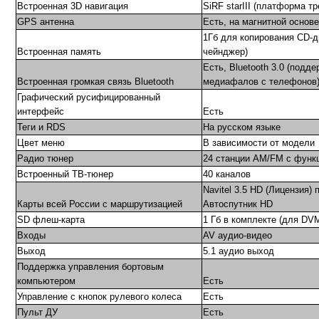
Встроенная 3D навигация
SiRF starIII (платформа т
GPS антенна
Есть, на магнитной основе
1Гб для копирования CD-д
Встроенная память
чейнджер)
Есть, Bluetooth 3.0 (подд
Встроенная громкая связь Bluetooth
медиафалов с телефонов
Графический русифицированный
интерфейс
Есть
Теги и RDS
На русском языке
Цвет меню
В зависимости от модели
Радио тюнер
24 станции AM/FM с функ
Встроенный ТВ-тюнер
40 каналов
Navitel 3.5 HD (Лицензия)
Карты всей России с маршрутизацией
Автоспутник HD
SD флеш-карта
1 Гб в комплекте (для DV
Входы
AV аудио-видео
Выход
5.1 аудио выход
Поддержка управления бортовым
компьютером
Есть
Управление с кнопок рулевого колеса
Есть
Пульт ДУ
Есть