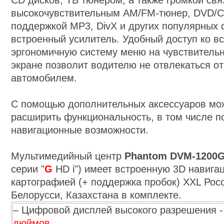
CD дисков, ТВ тюнером, а также громкой связ
высокочувствительным AM/FM-тюнер, DVD/C
поддержкой MP3, DivX и других популярных
встроенный усилитель. Удобный доступ ко в
эргономичную систему меню на чувствитель
экране позволит водителю не отвлекаться о
автомобилем.
С помощью дополнительных аксессуаров мо
расширить функциональность, в том числе п
навигационные возможности.
Мультимедийный центр
Phantom DVM-1200
серии "
G
HD
i
"
)
имеет встроенную 3D навигаци
ка
ртографией
(+
поддержка пробок)
XXL Рос
Белорусси, Казахстана
в комплекте
.
–
Цифровой дисплей высокого разрешения 
дюймов
.