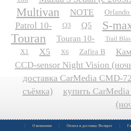
Multivan
NOTE
Orlando
S-ma
Patrol 10-
Q5
Q3
Touran
Touran 10-
Trail Blas
X5
Кам
Zafira B
X1
X6
CCD-sensor Night Vision (но
доставка CarMedia CMD-727
съёмка)
купить CarMedia
(но
О компании
Оплата и доставка /Возврат
Га