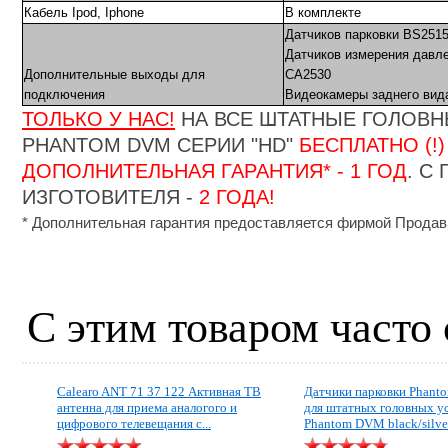
Кабель Ipod, Iphone
В комплекте
Датчиков парковки BS251
Датчиков измерения давле
Дополнительные выходы для
CA2530
подключения
Видеокамеры заднего вид
ТОЛЬКО У НАС!
НА ВСЕ ШТАТНЫЕ ГОЛОВН
PHANTOM DVM
СЕРИИ "
HD
"
БЕСПЛАТНО (!)
ДОПОЛНИТЕЛЬНАЯ ГАРАНТИЯ* - 1 ГОД
. С
ИЗГОТОВИТЕЛЯ -
2 ГОДА!
* Дополнительная гарантия предоставляется фирмой Продав
С этим товаром часто
Calearo ANT 71 37 122 Активная ТВ
Датчики парковки Phant
антенна для приема аналогого и
для штатных головных у
цифрового телевещания c...
Phantom DVM black/silve