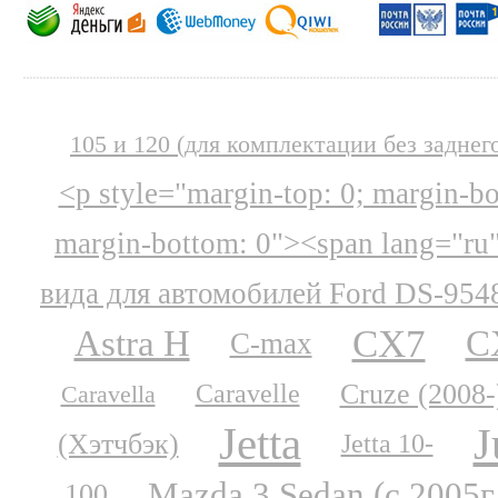
105 и 120 (для комплектации без заднег
<p style="margin-top: 0; margin-b
margin-bottom: 0"><span lang="ru
вида для автомобилей Ford DS-954
CX7
Astra H
C
C-max
Cruze (2008-
Caravelle
Caravella
Jetta
J
(Хэтчбэк)
Jetta 10-
Mazda 3 Sedan (с 2005г.
100