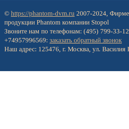
©
https://phantom-dvm.ru
2007-2024, Фирме
продукции Phantom компании Stopol
Звоните нам по телефонам: (495) 799-33-1
+74957996569:
заказать обратный звонок
Наш адрес: 125476, г. Москва, ул. Василия