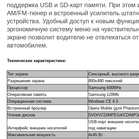
поддержка USB и SD-карт памяти. При этом 
AM/FM-тюнер и встроенный усилитель штатн
устройства. Удобный доступ к новым функци
эргономичную систему меню на чувствитель
экране позволит водителю не отвлекаться о
автомобилем.
Технические характеристики:
Тип экрана
Сенсорный, высокого раз
Разрешение экрана
800х480 пикселей
Процессор
Samsung 600MHz
Оперативная память
Samsung 128Mb
Операционная система
Windows CE 6.5
Встроенный броузер
Opera Mobile (для Phanto
Чтение дисков
DVD/VCD/MPEG4/CD/MP3
USB-порт внешних носите
Интерфейс внешних носителей
под навигацию
Максимальная мощность
4х45 Вт