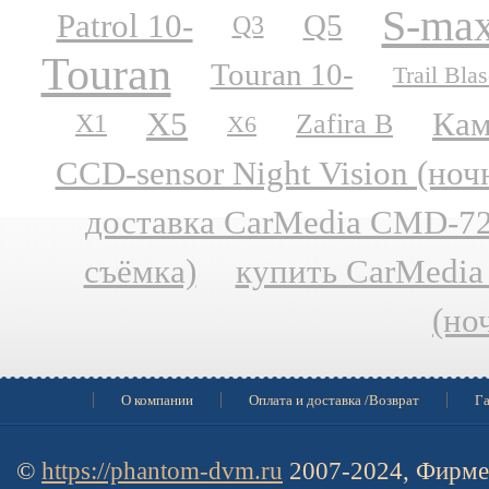
S-ma
Patrol 10-
Q5
Q3
Touran
Touran 10-
Trail Blas
X5
Кам
Zafira B
X1
X6
CCD-sensor Night Vision (но
доставка CarMedia CMD-727
съёмка)
купить CarMedia
(но
О компании
Оплата и доставка /Возврат
Га
©
https://phantom-dvm.ru
2007-2024, Фирме