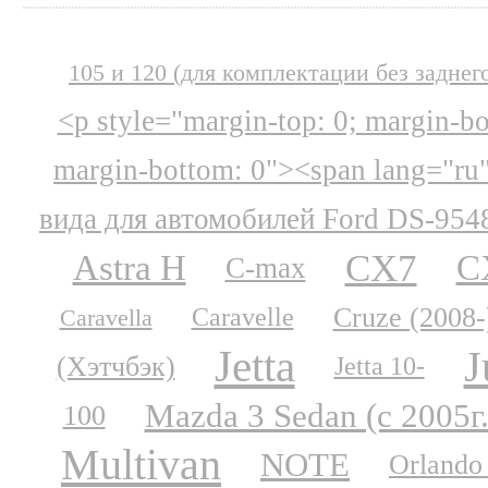
105 и 120 (для комплектации без заднег
<p style="margin-top: 0; margin-b
margin-bottom: 0"><span lang="ru
вида для автомобилей Ford DS-954
CX7
Astra H
C
C-max
Cruze (2008-
Caravelle
Caravella
Jetta
J
(Хэтчбэк)
Jetta 10-
Mazda 3 Sedan (с 2005г.
100
Multivan
NOTE
Orlando