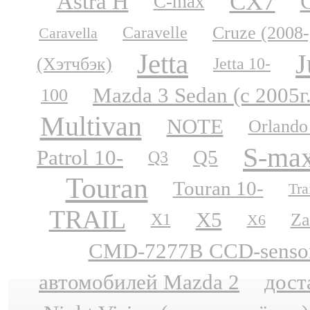
CX7
Astra H
C-max
Cruze (2008-
Caravelle
Caravella
Jetta
J
(Хэтчбэк)
Jetta 10-
Mazda 3 Sedan (с 2005г
100
Multivan
NOTE
Orlando
S-ma
Patrol 10-
Q5
Q3
Touran
Touran 10-
Tra
TRAIL
X5
Za
X1
X6
CMD-7277B CCD-sensor N
автомобилей Mazda 2
дост