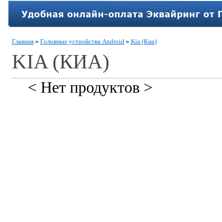
Главная
»
Головные устройства Android
»
Kia (Киа)
KIA (КИА)
< Нет продуктов >