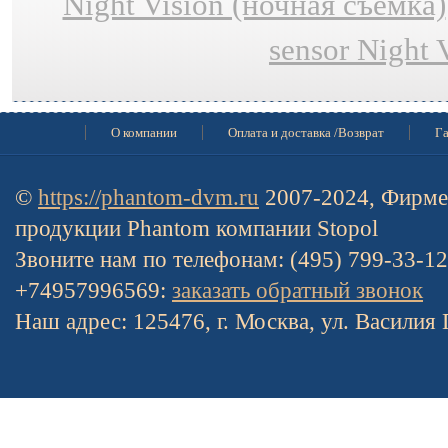
Night Vision (ночная съёмка)
sensor Night 
О компании
Оплата и доставка /Возврат
Га
©
https://phantom-dvm.ru
2007-2024, Фирме
продукции Phantom компании Stopol
Звоните нам по телефонам: (495) 799-33-1
+74957996569:
заказать обратный звонок
Наш адрес: 125476, г. Москва, ул. Василия