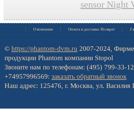
sensor Night 
О компании
Оплата и доставка /Возврат
Га
©
https://phantom-dvm.ru
2007-2024, Фирме
продукции Phantom компании Stopol
Звоните нам по телефонам: (495) 799-33-1
+74957996569:
заказать обратный звонок
Наш адрес: 125476, г. Москва, ул. Василия