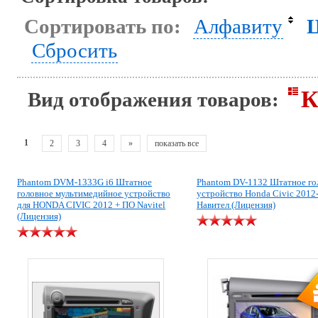
Сортировать по:
Алфавиту
Сбросить
К
Вид отображения товаров:
1
2
3
4
»
показать все
Phantom DVM-1333G i6 Штатное
Phantom DV-1132 Штатное го
головное мультимедийное устройство
устройство Honda Civic 2012
для HONDA CIVIC 2012 + ПО Navitel
Навител (Лицензия)
(Лицензия)