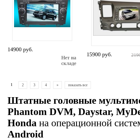
14900 руб.
15900 руб.
219
Нет на
складе
1
2
3
4
»
показать все
Штатные головные мультиме
Phantom DVM, Daystar, MyD
Honda
на операционной сист
Android