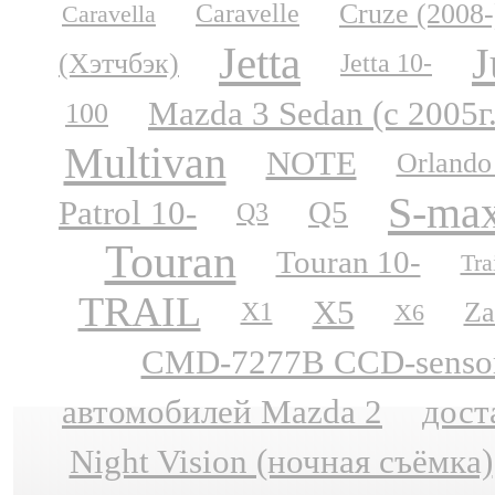
Cruze (2008-
Caravelle
Caravella
Jetta
J
(Хэтчбэк)
Jetta 10-
Mazda 3 Sedan (с 2005г
100
Multivan
NOTE
Orlando
S-ma
Patrol 10-
Q5
Q3
Touran
Touran 10-
Tra
TRAIL
X5
Za
X1
X6
CMD-7277B CCD-sensor N
автомобилей Mazda 2
дост
Night Vision (ночная съёмка)