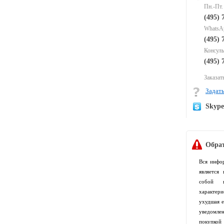
Пн.-Пт.
(495) 
WhatsAp
(495) 
Консуль
(495) 
Заказать
Задать
Skyp
Обрат
Вся инфо
является
собой п
характер
ухудшая е
уведомлен
покупко