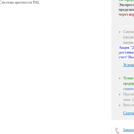
Система цветности PAL
Экспресс
предела
через ко
Самовы
(предв
нашим 
Акция "Д
доставка
счет! Вы
Услов
Только
предпр
ставит
При по
чеки, 
Весь т
Серти
Заказа