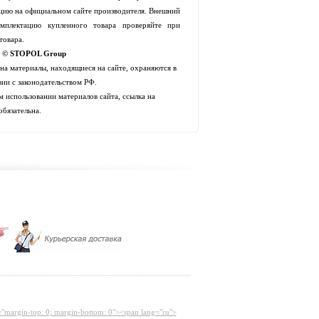
цию на официальном сайте производителя. Внешний
мплектацию купленного товара проверяйте при
товара.
t © STOPOL Group
 на материалы, находящиеся на сайте, охраняются в
вии с законодательством РФ.
 использовании материалов сайта, ссылка на
обязательна.
="margin-top: 0; margin-bottom: 0"><span lang="ru">