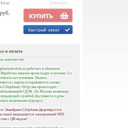
 0.3 кг
2650.00 руб.
 руб.
ка и оплата
ые покупатели!
phantom-dvm.ru работает в обычном
Обработка заказов происходит в течение 2-х
момента поступления.
Оплата
ляется с карты (отправляется ссылка
г.Сбербанк). Отгрузка происходит
кой компанией СДЭК. По Москве возможна
а
курьерской службой Достависта
в день
оплата наличными курьеру).
те Эквайринг.Сбербанк (формируется
на email направляется электронный OFD
 чек с QR-кодом!
млению заказов
reply-order@carmedia.ru