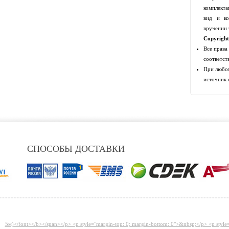
комплекта
вид и ко
вручении 
Copyrigh
Все права
соответст
При любом
источник 
СПОСОБЫ ДОСТАВКИ
5м)</font></b></span></p> <p style="margin-top: 0; margin-bottom: 0">&nbsp;</p> <p style