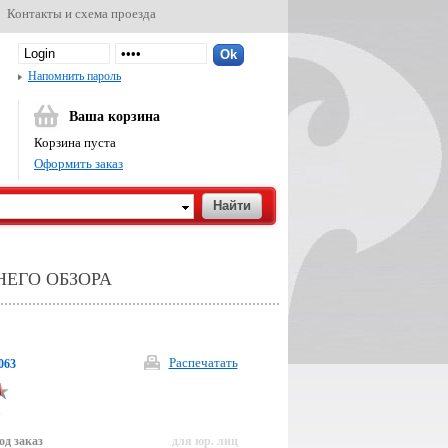
Контакты и схема проезда
Напомнить пароль
Ваша корзина
Корзина пуста
Оформить заказ
НЕГО ОБЗОРА
Распечатать
063
р
од заказ
для юр. лиц