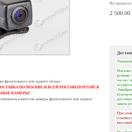
Вес продукта:
2 500.00
Достав
Уважаем
Магазин 
режиме. 
часов с 
а фронтального или заднего обзора
осуществ
ОСТАВКА ПО МОСКВЕ И ВСЕЙ РОССИИ ПОЧТОЙ! В
Эквайрин
ЬНЫЕ КАМЕРЫ!
курьерс
тановлена в качестве камеры фронтального или заднего
доставк
заказа (
При опла
ссылка) 
кассовый
По офор