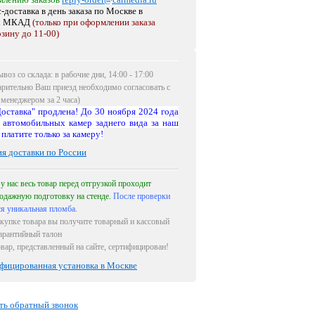
-доставка в день заказа по Москве
в
х МКАД
(только при оформлении заказа
рзину до 11-00)
воз со склада: в рабочие дни, 14:00 - 17:00
арительно Ваш приезд необходимо согласовать с
менеджером за 2 часа)
оставка" продлена! До 30 ноября 2024 года
 автомобильных камер заднего вида за наш
 платите только за камеру!
ия доставки по России
 у нас весь товар перед отгрузкой проходит
одажную подготовку на стенде.
После проверки
ся уникальная пломба.
купке товара вы получите товарный и кассовый
гарантийный талон
овар, представленный на сайте, сертифицирован!
фицированная установка в Москве
ть обратный звонок