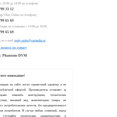
 с 10:00 до 18:00 по телефону:
799 33 12
p/Viber Online по телефону:
799 65 69
тация по установке с 14:00 до 18:00:
799 65 69
 по e-mail:
reply-order@carmedia.ru
 вопрос по товару
e: Phantom-DVM
ите внимание!
рмация на сайте носит справочный характер и не
 публичной офертой. Производитель оставляет за
раво изменять конструкцию, технические
истики, внешний вид, комплектацию товара, не
го потребительских качеств, без предварительного
ия потребителя. В случае любых сомнений, перед
й уточняйте технические характеристики и