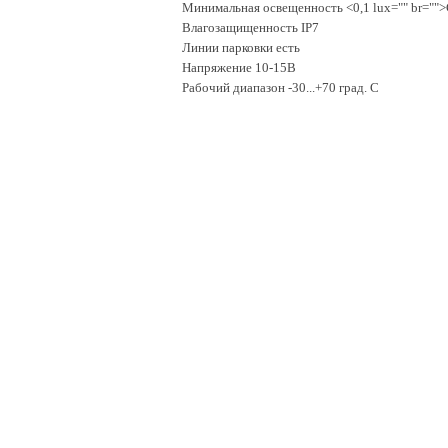
Минимальная освещенность <0,1 lux="" br="">
Влагозащищенность IP7
Линии парковки есть
Напряжение 10-15В
Рабочий диапазон -30...+70 град. С